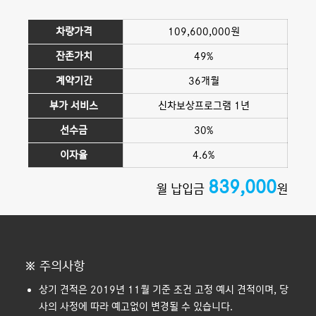
차량가격
109,600,000원
잔존가치
49%
계약기간
36개월
부가 서비스
신차보상프로그램 1년
선수금
30%
이자율
4.6%
839,000
월 납입금
원
※ 주의사항
상기 견적은 2019년 11월 기준 조건 고정 예시 견적이며, 당
사의 사정에 따라 예고없이 변경될 수 있습니다.